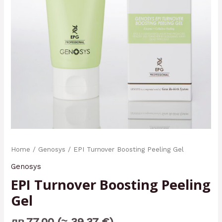
Home
/
Genosys
/ EPI Turnоver Boosting Peeling Gel
Genosys
EPI Turnоver Boosting Peeling
Gel
лв.
77,00
(≈ 39.37 €)