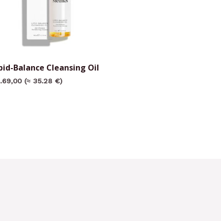
pid-Balance Cleansing Oil
.
69,00
(≈ 35.28 €)