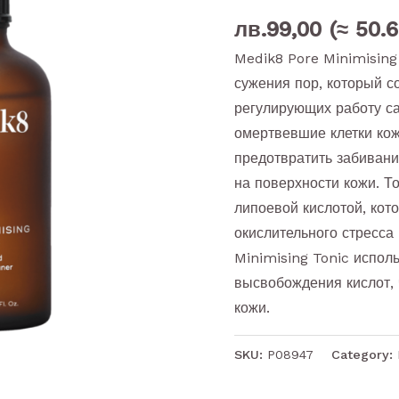
лв.
99,00
(≈ 50.6
Medik8 Pore Minimising
сужения пор, который с
регулирующих работу с
омертвевшие клетки кож
предотвратить забивани
на поверхности кожи. Т
липоевой кислотой, кот
окислительного стресса
Minimising Tonic испол
высвобождения кислот, 
кожи.
SKU:
P08947
Category: