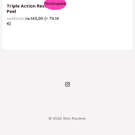
Распродажа!
Triple Action Resurfacing
Peel
лв.
162,00
лв.
145,00
(≈ 74.14
€)
© 2026 Skin Routine.