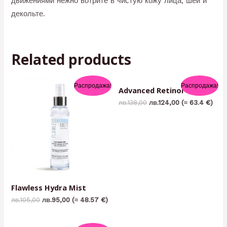
движениями нежно вотрите в чистую кожу лица, шеи и
декольте.
Related products
Распродажа!
Распродажа!
Advanced Retinol Toner
лв.
138,00
лв.
124,00
(≈ 63.4 €)
Flawless Hydra Mist
лв.
105,00
лв.
95,00
(≈ 48.57 €)