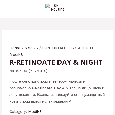
Перейти
к
содержимому
Home
/
Medik8
/ R-RETINOATE DAY & NIGHT
Medik8
R-RETINOATE DAY & NIGHT
лв.
345,00
(≈ 176.4 €)
После очистки утром и вечером нанесите
равномерно r-Retinoate Day & Night на лицо, шею и
зону декольте. Всегда используйте солнцезащитный
крем утром вместе с витамином А.
Category:
Medik8